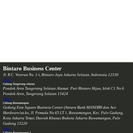
Bintaro Business Center
Jl. R.C. Veteran No. 1-i, Bintaro Jaya
Jakarta Selatan, Indonesia
12330
Map
Cabang Tangerang selatan
Pondok Aren Tangerang Selatan Alamat: Puri Bintaro Hijau, blok C1 No.6
Pondok Aren, Tangerang Selatan
15424
Map
Cabang Rawamangun
Gedung East Square Business Center (Antara Bank MANDIRI dan Ace
Hardware/az.ko, Jl. Pemuda No.65 LT 1, Rawamangun, Kec. Pulo Gadung,
Kota Jakarta Timur, Daerah Khusus Ibukota Jakarta
Rawamangun, Pulo
Gadung
13220
Map
Cabang Rawamangun 2