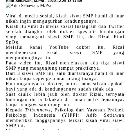
Adib Setiawan, M.Psi - 2020-12-25 13:17:39
Viral di media sosial, kisah siswi SMP hamil di luar
nikah ingin mengugurkan kandungannya.
Kisah itu viral di media sosial Instagram dan Twitter
setelah diangkat oleh dokter spesialis kandungan
yang menangani siswi SMP itu, dr. Rizal Fitni
SpOg.
Melalui kanal YouTube dokter itu, Rizal
membeberkan kisah siswi SMP yang
mengunjunginya itu.
Pada video itu, Rizal menjelaskan ada tiga siswi
SMP yang mengunjung tempat praktiknya.
Dari 3 siswi SMP ini, satu diantaranya hamil di luar
nikah tanpa sepengetahuan orang tuanya.
Kunjungannya ke dokter, untuk memastikan apakah
bayi yang ada di kandungannya sudah tidak ada.
Saat diulik lebih jauh oleh dokter Rizal, ternyata
hubungan itu ia lakukan di rumah milik temannya,
tanpa pengawasan orang tua.
Kepada
Tribunnews
, Psikolog dari Yayasan Praktek
Psikologi Indonesia (YIPPI) Adib Setiawan
memberikan tanggapannya terkait kisah viral siswi
SMP ini.