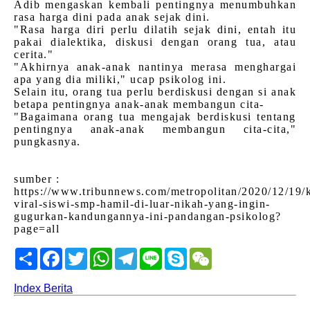
Adib mengaskan kembali pentingnya menumbuhkan
rasa harga dini pada anak sejak dini.
"Rasa harga diri perlu dilatih sejak dini, entah itu
pakai dialektika, diskusi dengan orang tua, atau
cerita."
"Akhirnya anak-anak nantinya merasa menghargai
apa yang dia miliki," ucap psikolog ini.
Selain itu, orang tua perlu berdiskusi dengan si anak
betapa pentingnya anak-anak membangun cita-
"Bagaimana orang tua mengajak berdiskusi tentang
pentingnya anak-anak membangun cita-cita,"
pungkasnya.
sumber :
https://www.tribunnews.com/metropolitan/2020/12/19/k
viral-siswi-smp-hamil-di-luar-nikah-yang-ingin-
gugurkan-kandungannya-ini-pandangan-psikolog?
page=all
Share
Facebook
Twitter
WhatsApp
Telegram
Line
Skype
WeChat
Index Berita