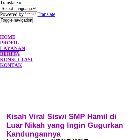
Translate »
Powered by
Translate
Toggle navigation
HOME
PROFIL
LAYANAN
BERITA
KONSULTASI
KONTAK
Kisah Viral Siswi SMP Hamil di
Luar Nikah yang Ingin Gugurkan
Kandungannya